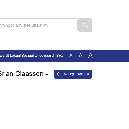
A
A
A
ociaal Lingewaard - Bericht van Carla en Brian Claassen - Nieuw logo
Brian Claassen -
Vorige pagina