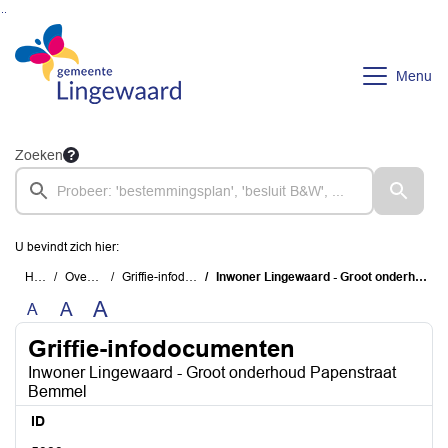
Ga naar de inhoud van deze pagina
Ga naar het zoeken
Ga naar het menu
Menu
Zoeken
U bevindt zich hier:
Home
Overzichten
Griffie-infodocumenten
Inwoner Lingewaard - Groot onderhoud Papenstraat Bemmel
A
A
A
Griffie-infodocumenten
Inwoner Lingewaard - Groot onderhoud Papenstraat
Bemmel
ID