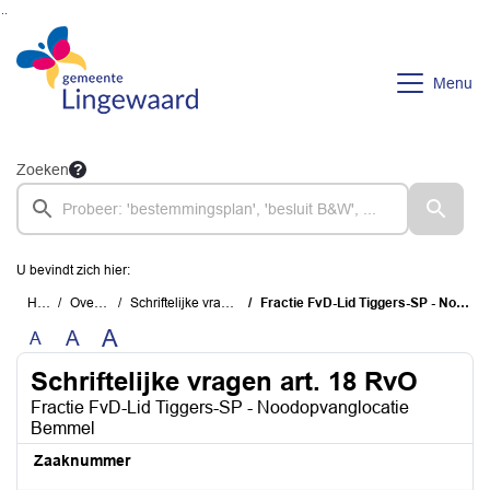
Ga naar de inhoud van deze pagina
Ga naar het zoeken
Ga naar het menu
Menu
Zoeken
U bevindt zich hier:
Home
Overzichten
Schriftelijke vragen art. 18 RvO
Fractie FvD-Lid Tiggers-SP - Noodopvanglocatie Bemmel
A
A
A
Schriftelijke vragen art. 18 RvO
Fractie FvD-Lid Tiggers-SP - Noodopvanglocatie
Bemmel
Zaaknummer