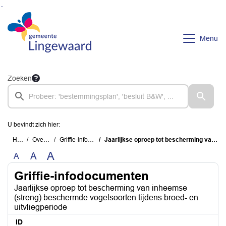
Ga naar de inhoud van deze pagina
Ga naar het zoeken
Ga naar het menu
Menu
Zoeken
U bevindt zich hier:
Home
Overzichten
Griffie-infodocumenten
Jaarlijkse oproep tot bescherming van inheemse (streng) beschermde vogelsoorten tijdens broed- en uitvliegperiode
A
A
A
Griffie-infodocumenten
Jaarlijkse oproep tot bescherming van inheemse
(streng) beschermde vogelsoorten tijdens broed- en
uitvliegperiode
ID