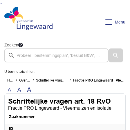
Ga naar de inhoud van deze pagina
Ga naar het zoeken
Ga naar het menu
Menu
Zoeken
U bevindt zich hier:
Home
Overzichten
Schriftelijke vragen art. 18 RvO
Fractie PRO Lingewaard - Vleermuizen en isolatie
A
A
A
Schriftelijke vragen art. 18 RvO
Fractie PRO Lingewaard - Vleermuizen en isolatie
Zaaknummer
ID