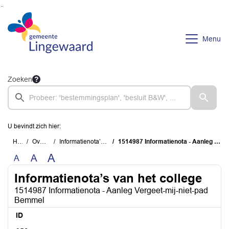
Ga naar de inhoud van deze pagina
Ga naar het zoeken
Ga naar het menu
Menu
Zoeken
U bevindt zich hier:
Home
Overzichten
Informatienota’s van het college
1514987 Informatienota - Aanleg Vergeet-mij-niet-pad Bemmel
A
A
A
Informatienota’s van het college
1514987 Informatienota - Aanleg Vergeet-mij-niet-pad
Bemmel
ID