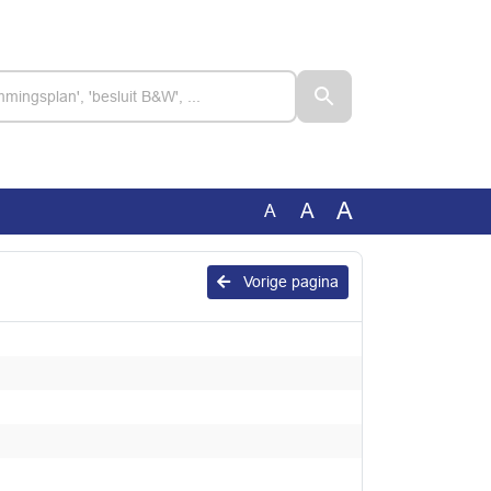
A
A
A
Vorige pagina