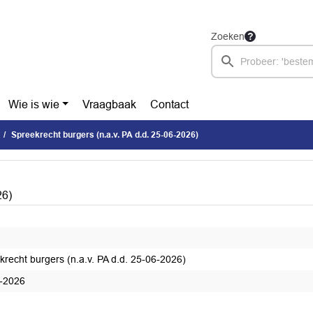
Zoeken
Wie is wie
Vraagbaak
Contact
Spreekrecht burgers (n.a.v. PA d.d. 25-06-2026)
26)
krecht burgers (n.a.v. PA d.d. 25-06-2026)
-2026