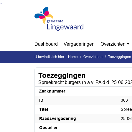
Ga naar de inhoud van deze pagina
Ga naar het zoeken
Ga naar het menu
Dashboard
Vergaderingen
Overzichten
U bevindt zich hier:
Home
Overzichten
Toezeggingen
Toezeggingen
Spreekrecht burgers (n.a.v. PA d.d. 25-06-20
Zaaknummer
ID
363
Titel
Spree
Raadsvergadering
25-06
Opsteller