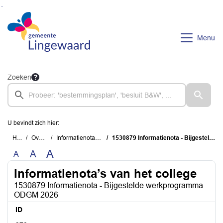
Ga naar de inhoud van deze pagina
Ga naar het zoeken
Ga naar het menu
Menu
Zoeken
U bevindt zich hier:
Home
Overzichten
Informatienota’s van het college
1530879 Informatienota - Bijgestelde werkprogramma ODGM 2026
A
A
A
Informatienota’s van het college
1530879 Informatienota - Bijgestelde werkprogramma
ODGM 2026
ID