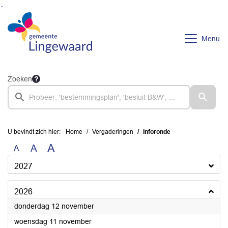
Ga naar de inhoud van deze pagina
Ga naar het zoeken
Ga naar het menu
Menu
Zoeken
U bevindt zich hier:
Home
Vergaderingen
Inforonde
A
A
A
2027
2026
2026
donderdag 12 november
2026
woensdag 11 november