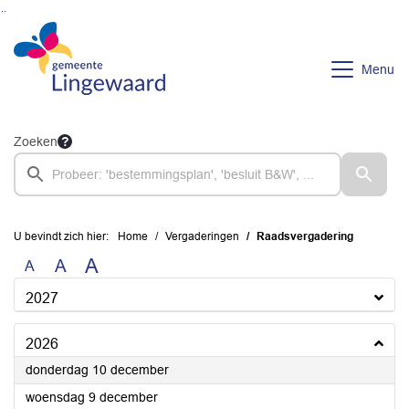
Ga naar de inhoud van deze pagina
Ga naar het zoeken
Ga naar het menu
Menu
Zoeken
U bevindt zich hier:
Home
Vergaderingen
Raadsvergadering
A
A
A
2027
2026
2026
donderdag 10 december
2026
woensdag 9 december