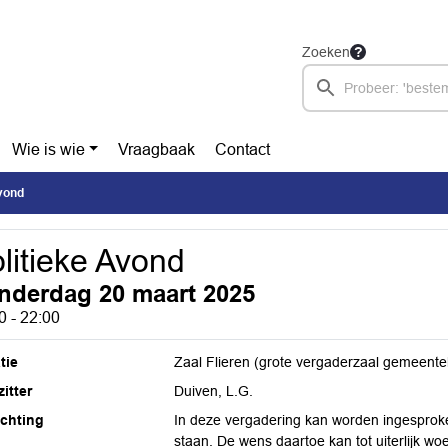
Zoeken
Wie is wie
Vraagbaak
Contact
Avond
litieke Avond
nderdag 20 maart 2025
0 - 22:00
tie
Zaal Flieren (grote vergaderzaal gemeente
itter
Duiven, L.G.
ichting
In deze vergadering kan worden ingesprok
staan. De wens daartoe kan tot uiterlijk w