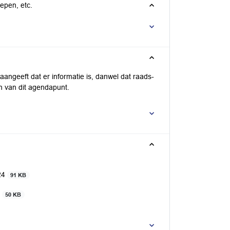
epen, etc.
aangeeft dat er informatie is, danwel dat raads-
n van dit agendapunt.
024
91 KB
4
50 KB