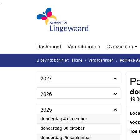
Ga naar de inhoud van deze pagina
Ga naar het zoeken
Ga naar het menu
Dashboard
Vergaderingen
Overzichten
U bevindt zich hier:
Home
Vergaderingen
Politieke 
2027
Po
do
2026
19:3
2025
Loca
2025
donderdag 4 december
Voorz
2025
donderdag 30 oktober
Toel
2025
donderdag 25 september