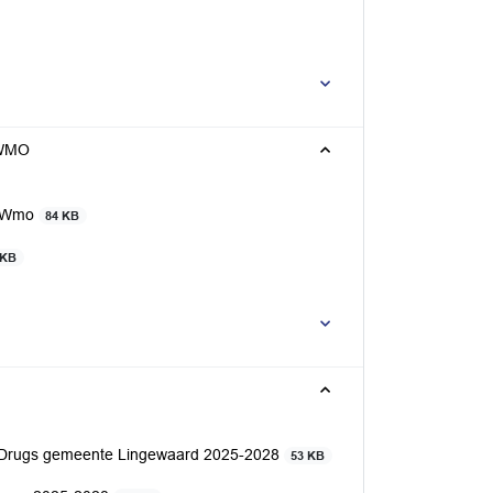
 WMO
n Wmo
84 KB
 KB
 Drugs gemeente Lingewaard 2025-2028
53 KB