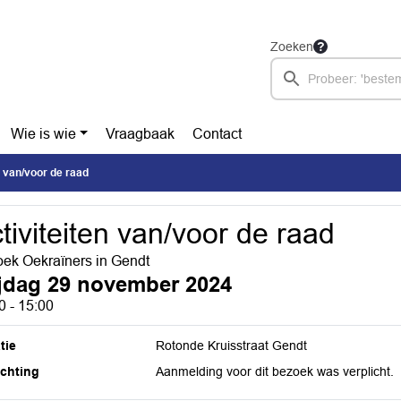
Zoeken
Wie is wie
Vraagbaak
Contact
n van/voor de raad
tiviteiten van/voor de raad
ek Oekraïners in Gendt
ijdag 29 november 2024
0 - 15:00
tie
Rotonde Kruisstraat Gendt
ichting
Aanmelding voor dit bezoek was verplicht.