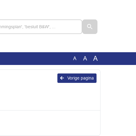
A
A
A
Vorige pagina