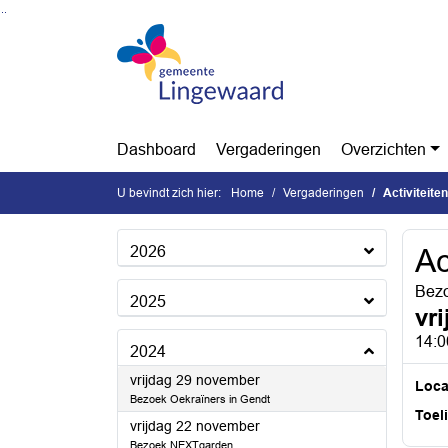
Ga naar de inhoud van deze pagina
Ga naar het zoeken
Ga naar het menu
Dashboard
Vergaderingen
Overzichten
U bevindt zich hier:
Home
Vergaderingen
Activiteite
2026
Ac
Bezo
2025
vr
14:0
2024
2024
vrijdag 29 november
Loca
Bezoek Oekraïners in Gendt
Toel
2024
vrijdag 22 november
Bezoek NEXTgarden