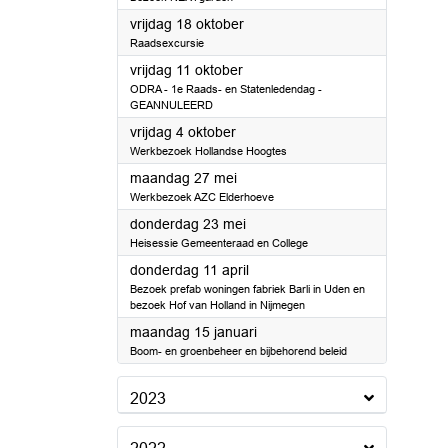
2024
vrijdag 18 oktober
Raadsexcursie
2024
vrijdag 11 oktober
ODRA - 1e Raads- en Statenledendag -
GEANNULEERD
2024
vrijdag 4 oktober
Werkbezoek Hollandse Hoogtes
2024
maandag 27 mei
Werkbezoek AZC Elderhoeve
2024
donderdag 23 mei
Heisessie Gemeenteraad en College
2024
donderdag 11 april
Bezoek prefab woningen fabriek Barli in Uden en
bezoek Hof van Holland in Nijmegen
2024
maandag 15 januari
Boom- en groenbeheer en bijbehorend beleid
2023