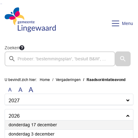
Ga naar de inhoud van deze pagina
Ga naar het zoeken
Ga naar het menu
Menu
Zoeken
U bevindt zich hier:
Home
Vergaderingen
Raadsoriëntatieavond
A
A
A
2027
2026
2026
donderdag 17 december
2026
donderdag 3 december