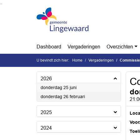
Ga naar de inhoud van deze pagina
Ga naar het zoeken
Ga naar het menu
Dashboard
Vergaderingen
Overzichten
U bevindt zich hier:
Home
Vergaderingen
Commissie 
2026
Co
2026
donderdag 25 juni
do
2026
donderdag 26 februari
21:0
2025
Loca
Voorz
2024
Toel