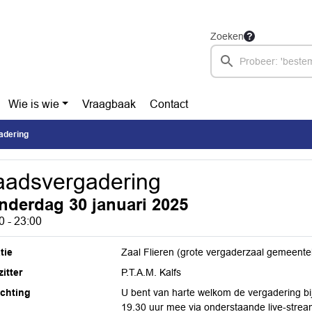
Zoeken
Wie is wie
Vraagbaak
Contact
adering
adsvergadering
nderdag 30 januari 2025
0 - 23:00
tie
Zaal Flieren (grote vergaderzaal gemeente
itter
P.T.A.M. Kalfs
ichting
U bent van harte welkom de vergadering bi
19.30 uur mee via onderstaande live-strea