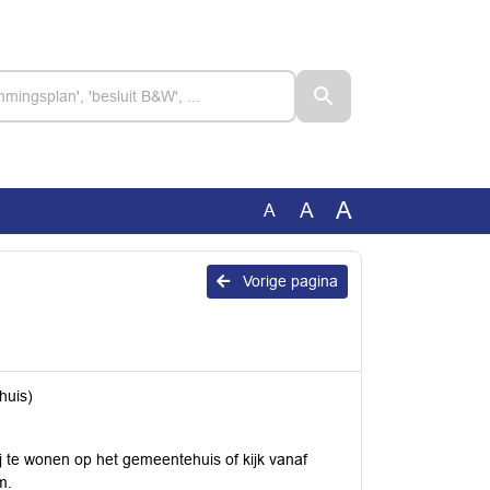
A
A
A
Vorige pagina
huis)
j te wonen op het gemeentehuis of kijk vanaf
m.