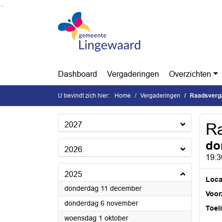
Ga naar de inhoud van deze pagina
Ga naar het zoeken
Ga naar het menu
Dashboard
Vergaderingen
Overzichten
U bevindt zich hier:
Home
Vergaderingen
Raadsverg
2027
Ra
do
2026
19:3
2025
Loca
2025
donderdag 11 december
Voorz
2025
donderdag 6 november
Toel
2025
woensdag 1 oktober