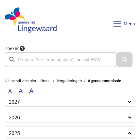
Ga naar de inhoud van deze pagina
Ga naar het zoeken
Ga naar het menu
Menu
Zoeken
U bevindt zich hier:
Home
Vergaderingen
Agendacommissie
A
A
A
2027
2026
2025