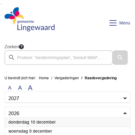
Ga naar de inhoud van deze pagina
Ga naar het zoeken
Ga naar het menu
Menu
Zoeken
U bevindt zich hier:
Home
Vergaderingen
Raadsvergadering
A
A
A
2027
2026
2026
donderdag 10 december
2026
woensdag 9 december