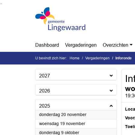
Ga naar de inhoud van deze pagina
Ga naar het zoeken
Ga naar het menu
Dashboard
Vergaderingen
Overzichten
U bevindt zich hier:
Home
Vergaderingen
Inforonde
2027
In
wo
2026
19:3
2025
Loca
2025
donderdag 20 november
Voorz
2025
woensdag 19 november
Toel
2025
donderdag 9 oktober