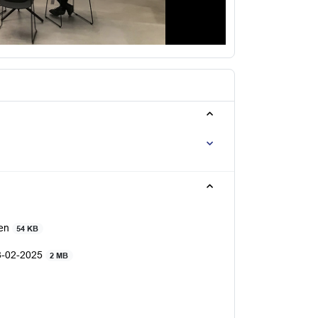
sen
54 KB
18-02-2025
2 MB