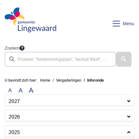
Ga naar de inhoud van deze pagina
Ga naar het zoeken
Ga naar het menu
Menu
Zoeken
U bevindt zich hier:
Home
Vergaderingen
Inforonde
A
A
A
2027
2026
2025