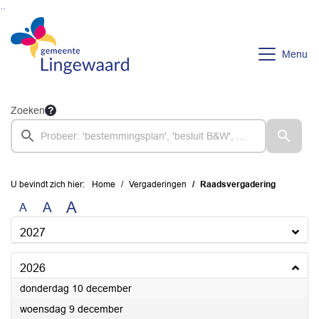
Ga naar de inhoud van deze pagina
Ga naar het zoeken
Ga naar het menu
Menu
Zoeken
U bevindt zich hier:
Home
Vergaderingen
Raadsvergadering
A
A
A
2027
2026
2026
donderdag 10 december
2026
woensdag 9 december