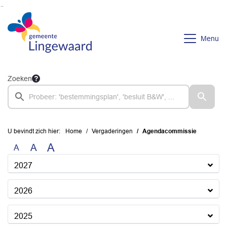
Ga naar de inhoud van deze pagina
Ga naar het zoeken
Ga naar het menu
Menu
Zoeken
U bevindt zich hier:
Home
Vergaderingen
Agendacommissie
A
A
A
2027
2026
2025