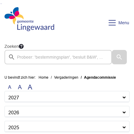
Ga naar de inhoud van deze pagina
Ga naar het zoeken
Ga naar het menu
Menu
Zoeken
U bevindt zich hier:
Home
Vergaderingen
Agendacommissie
A
A
A
2027
2026
2025